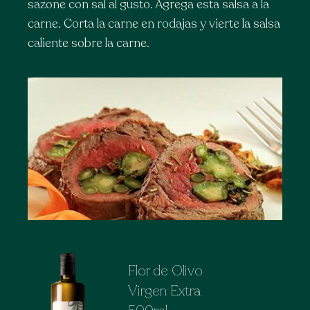
sazone con sal al gusto. Agrega esta salsa a la
null given in
/home/u166027717/domains/flor
carne. Corta la carne en rodajas y vierte la salsa
content/themes/flor-de-
caliente sobre la carne.
olivo/page-home.php
on line
56
Next
NUESTROS PRODUCTOS
Flor de Olivo
Virgen Extra