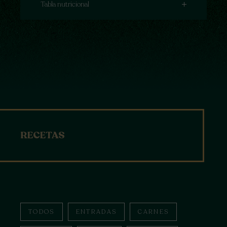
Tabla nutricional
Tabla nutricional
Tabla nutricional
Tabla nutricional
RECETAS
TODOS
ENTRADAS
CARNES